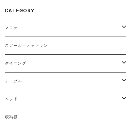
CATEGORY
ソファ
１人掛け
スツール・オットマン
２人掛け
ダイニング
３人掛け
チェア・ベンチ
テーブル
カウチソファ
テーブル
ローテーブル
ベッド
セット
サイドテーブル
シングル
収納棚