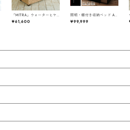
「MITRA」ウォーターヒヤ
照明・棚付き収納ベッド All
シンス ガラスローテーブル
-one オールワン 国産ポケッ
¥61,600
¥99,999
トコイルマットレス付き ダ
ブル