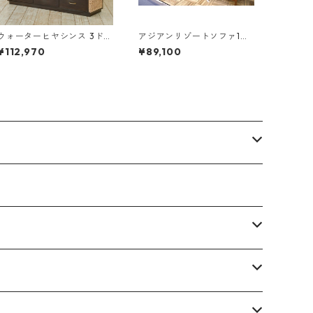
ウォーターヒヤシンス 3ドロ
アジアンリゾートソファ1人
アー テレビボード
掛け
¥112,970
¥89,100