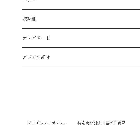
セット
サイドテーブル
シングル
収納棚
デスク・カウンター
セミダブル
テレビボード
ダブル
アジアン雑貨
布団
プライバシーポリシー
特定商取引法に基づく表記