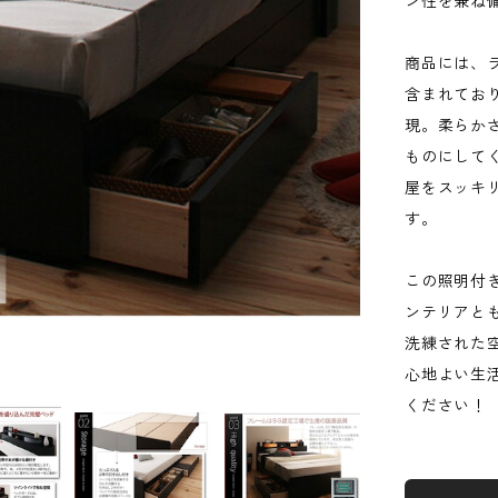
ン性を兼ね
商品には、
含まれてお
現。柔らか
ものにして
屋をスッキ
す。
この照明付
ンテリアと
洗練された
心地よい生
ください！