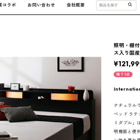
業コラボ
お問い合わせ
会社概要
照明・棚付き
ス入り国産
¥121,99
残り1点
Internatio
ナチュラル
ベッド ラ
ミダブル」
明機能と便