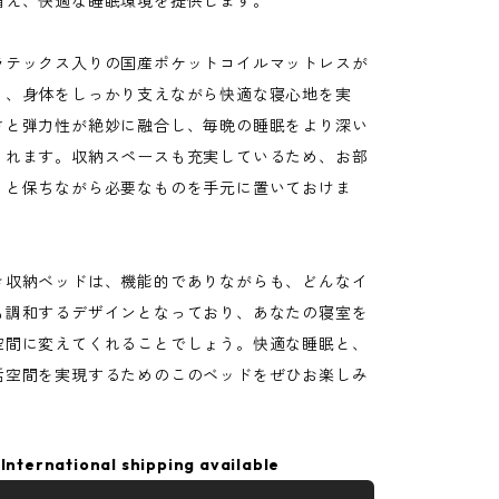
備え、快適な睡眠環境を提供します。
ラテックス入りの国産ポケットコイルマットレスが
り、身体をしっかり支えながら快適な寝心地を実
さと弾力性が絶妙に融合し、毎晩の睡眠をより深い
くれます。収納スペースも充実しているため、お部
リと保ちながら必要なものを手元に置いておけま
き収納ベッドは、機能的でありながらも、どんなイ
も調和するデザインとなっており、あなたの寝室を
空間に変えてくれることでしょう。快適な睡眠と、
活空間を実現するためのこのベッドをぜひお楽しみ
International shipping available