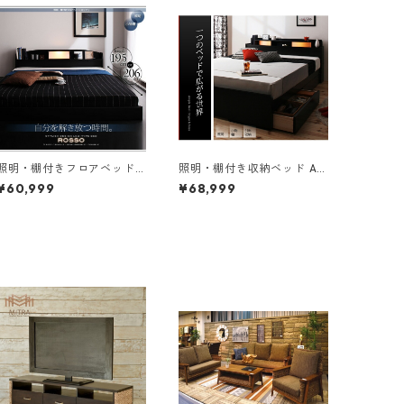
照明・棚付きフロアベッド
照明・棚付き収納ベッド All
ROSSO ロッソ ポケットコ
-one オールワン ボンネルコ
¥60,999
¥68,999
イルマットレス付き セミダ
イルマットレス付き セミダ
ブル レギュラー丈
ブル