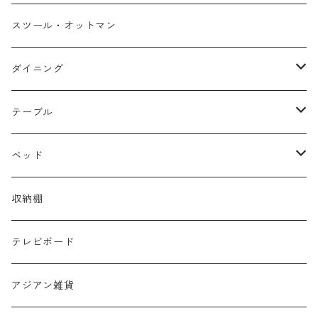
１人掛け
スツール・オットマン
２人掛け
ダイニング
３人掛け
チェア・ベンチ
テーブル
カウチソファ
テーブル
ローテーブル
ベッド
セット
サイドテーブル
シングル
収納棚
デスク・カウンター
セミダブル
テレビボード
ダブル
アジアン雑貨