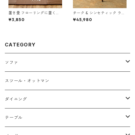
置き畳 フローリングに置く畳
チーク & シンセティック ラタ
縁なし DIY カット可 滑り止め
ン ダイニングチェア
¥3,850
¥45,980
アジアン 「南風」82cm 2色
CATEGORY
ソファ
１人掛け
スツール・オットマン
２人掛け
ダイニング
３人掛け
チェア・ベンチ
テーブル