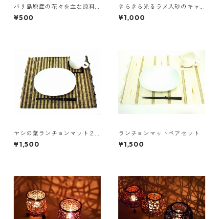
バリ島原産の花々を主な原料
きらきら光るラメ入砂のキャ
としたお香＜ジャスミン＞
ンドルホルダー
¥500
¥1,000
ヤシの葉ランチョンマット２
ランチョンマットペアセット
セット
¥1,500
¥1,500