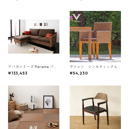
ットコイルマットレス付き ダ
スソファ Lamama ラママ ３
ブル
人掛けソファ
アバカシリーズ Parama パラ
ヴァレン シンセティックヒ
マ 3人掛けソファ
ヤシンス アームチェア
¥133,453
¥54,230