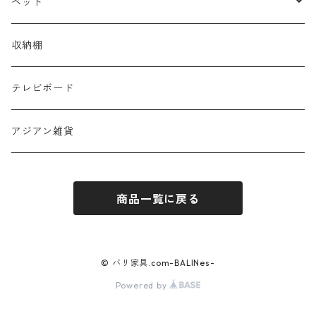
カウチソファ
テーブル
ローテーブル
ベッド
セット
サイドテーブル
シングル
収納棚
デスク・カウンター
セミダブル
テレビボード
ダブル
アジアン雑貨
布団
商品一覧に戻る
© バリ家具.com-BALINes-
Powered by