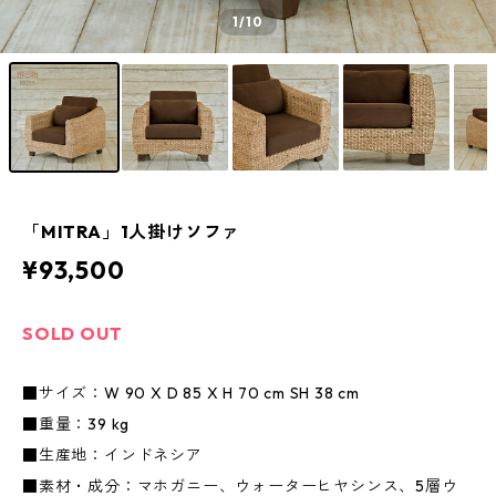
1
/10
「MITRA」1人掛けソファ
¥93,500
SOLD OUT
■サイズ：W 90 X D 85 X H 70 cm SH 38 cm
■重量：39 kg
■生産地：インドネシア
■素材・成分：マホガニー、ウォーターヒヤシンス、5層ウ