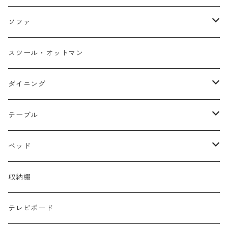
ソファ
１人掛け
スツール・オットマン
２人掛け
ダイニング
３人掛け
チェア・ベンチ
テーブル
カウチソファ
テーブル
ローテーブル
ベッド
セット
サイドテーブル
シングル
収納棚
デスク・カウンター
セミダブル
テレビボード