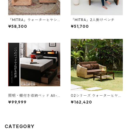
「MITRA」ウォーターヒヤシ
「MITRA」2人掛けベンチ
ンス ガラスローテーブル
¥58,300
¥51,700
照明・棚付き収納ベッド All-o
02シリーズ ウォーターヒヤシ
ne オールワン 国産ポケットコ
ンス 2人掛けソファ
¥99,999
¥162,420
イルマットレス付き ダブル
CATEGORY