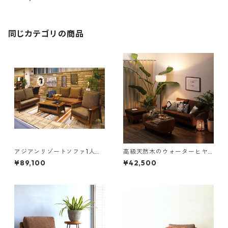
同じカテゴリの商品
アジアンリゾートソファ1人掛
高級天然木のウォーターヒヤ
け
シンス１人掛けソファ
¥89,100
¥42,500