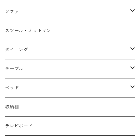
ソファ
１人掛け
スツール・オットマン
２人掛け
ダイニング
３人掛け
チェア・ベンチ
テーブル
カウチソファ
テーブル
ローテーブル
ベッド
セット
サイドテーブル
シングル
収納棚
デスク・カウンター
セミダブル
テレビボード