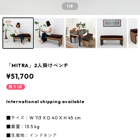
1
/8
「MITRA」2人掛けベンチ
¥51,700
残り1点
International shipping available
■サイズ：W 113 X D 40 X H 45 cm
■重量：13.5 kg
■生産地：インドネシア