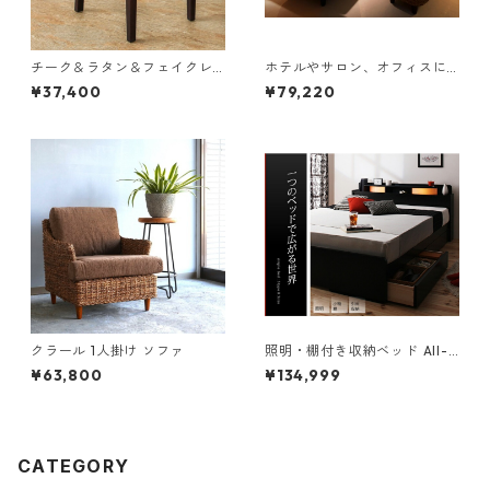
チーク＆ラタン＆フェイクレ
ホテルやサロン、オフィスに
ザー ダイニングチェア
も 高級リラクシングヒヤシン
¥37,400
¥79,220
スソファ Lamama ラママ １
人掛けソファ
クラール 1人掛け ソファ
照明・棚付き収納ベッド All-o
ne オールワン ラテックス入り
¥63,800
¥134,999
国産ポケットコイルマットレ
ス付き ダブル
CATEGORY