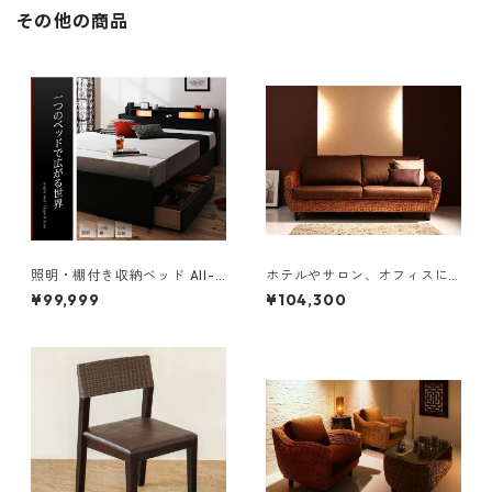
その他の商品
照明・棚付き収納ベッド All-o
ホテルやサロン、オフィスに
ne オールワン 国産ポケットコ
も 高級リラクシングヒヤシン
¥99,999
¥104,300
イルマットレス付き ダブル
スソファ Lamama ラママ ３
人掛けソファ