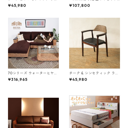
ン ダイニングチェア
ト
¥45,980
¥107,800
70シリーズ ウォーターヒヤシ
チーク & シンセティック ラタ
ンス デイベットソファ SET-A
ン ダイニングチェア
¥316,965
¥45,980