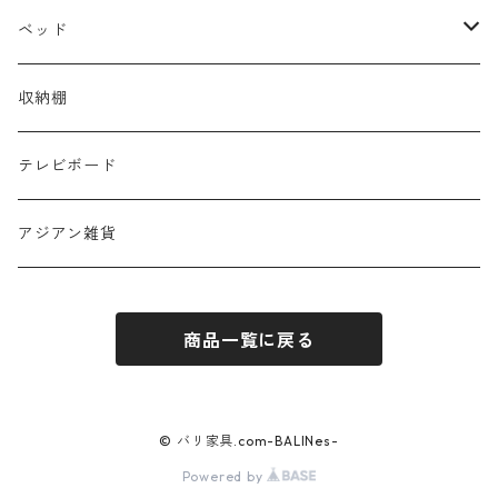
カウチソファ
テーブル
ローテーブル
ベッド
セット
サイドテーブル
シングル
収納棚
デスク・カウンター
セミダブル
テレビボード
ダブル
アジアン雑貨
布団
商品一覧に戻る
© バリ家具.com-BALINes-
Powered by