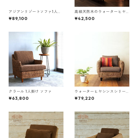
アジアンリゾートソファ1人掛
高級天然木のウォーターヒヤ
け
シンス１人掛けソファ
¥89,100
¥42,500
クラール 1人掛け ソファ
ウォーターヒヤシンスシリー
ズ Wyja ウィージャ ソファ 1P
¥63,800
¥79,220