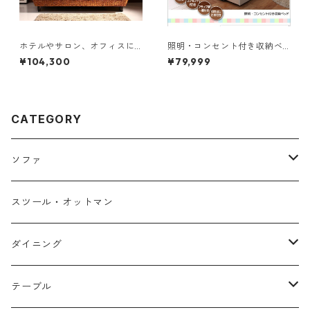
ホテルやサロン、オフィスに
照明・コンセント付き収納ベ
も 高級リラクシングヒヤシン
ッド Miana ミアーナ ボンネル
¥104,300
¥79,999
スソファ Lamama ラママ ３
コイルマットレス付き ダブル
人掛けソファ
CATEGORY
ソファ
１人掛け
スツール・オットマン
２人掛け
ダイニング
３人掛け
チェア・ベンチ
テーブル