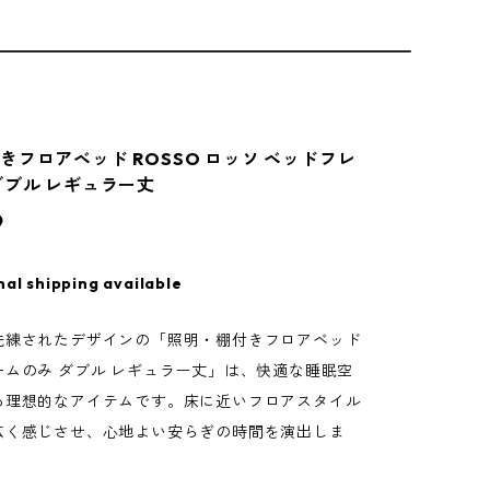
きフロアベッド ROSSO ロッソ ベッドフレ
ダブル レギュラー丈
9
nal shipping available
洗練されたデザインの「照明・棚付きフロアベッド
ームのみ ダブル レギュラー丈」は、快適な睡眠空
る理想的なアイテムです。床に近いフロアスタイル
広く感じさせ、心地よい安らぎの時間を演出しま