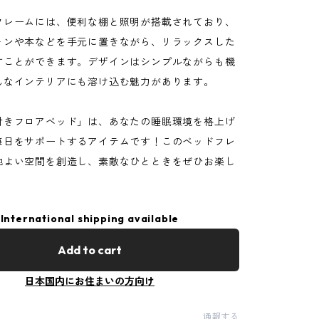
フレームには、便利な棚と照明が搭載されており、
ォンや本などを手元に置きながら、リラックスした
すことができます。デザインはシンプルながらも機
んなインテリアにも溶け込む魅力があります。
付きフロアベッド」は、あなたの睡眠環境を格上げ
毎日をサポートするアイテムです！このベッドフレ
地よい空間を創造し、素敵なひとときをぜひお楽し
。
International shipping available
Add to cart
日本国内にお住まいの方向け
通報する