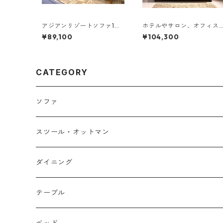
アジアンリゾートソファ1人
ホテルやサロン、オフィス
掛け
にも 高級リラクシングヒヤ
¥89,100
¥104,300
シンスソファ Lamama ラ
マ ３人掛けソファ
CATEGORY
ソファ
１人掛け
スツール・オットマン
２人掛け
ダイニング
３人掛け
チェア・ベンチ
テーブル
カウチソファ
テーブル
ローテーブル
ベッド