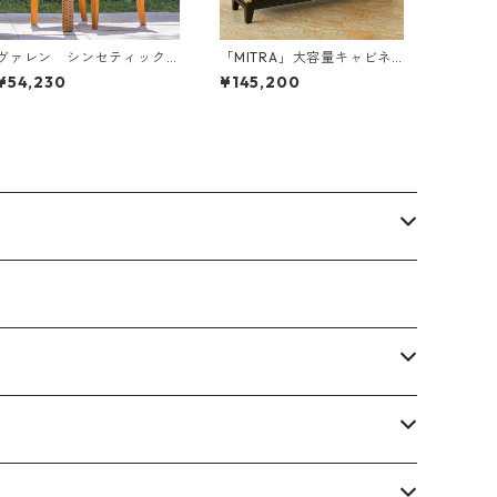
ヴァレン シンセティック
「MITRA」大容量キャビネ
ヒヤシンス アームチェア
ット
¥54,230
¥145,200