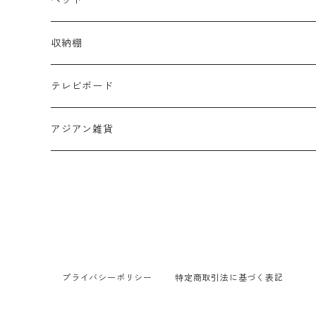
セット
サイドテーブル
シングル
収納棚
デスク・カウンター
セミダブル
テレビボード
ダブル
アジアン雑貨
布団
プライバシーポリシー
特定商取引法に基づく表記