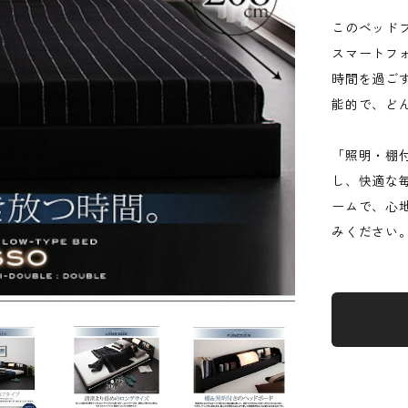
このベッド
スマートフ
時間を過ご
能的で、ど
「照明・棚
し、快適な
ームで、心
みください