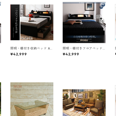
照明・棚付き収納ベッド All
照明・棚付きフロアベッド
-one オールワン ベッドフレ
ROSSO ロッソ ボンネルコ
¥42,999
¥42,999
ームのみ シングル
イルマットレス付き シング
ル レギュラー丈