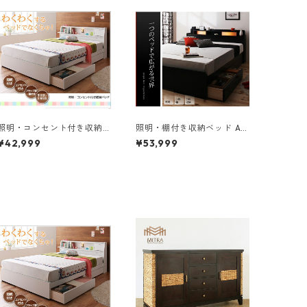
照明・コンセント付き収納
照明・棚付き収納ベッド All
ベッド Miana ミアーナ ベッ
-one オールワン ボンネルコ
¥42,999
¥53,999
ドフレームのみ シングル
イルマットレス付き シング
ル