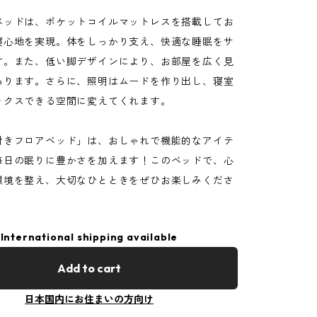
ベッドは、ポケットコイルマットレスを搭載してお
寝心地を実現。体をしっかり支え、快適な睡眠をサ
す。また、低い脚デザインにより、お部屋を広く見
あります。さらに、照明はムードを作り出し、寝室
ックスできる空間に変えてくれます。
付きフロアベッド」は、おしゃれで機能的なアイテ
毎日の眠りに豊かさを加えます！このベッドで、心
環境を整え、大切なひとときをぜひお楽しみくださ
International shipping available
Add to cart
日本国内にお住まいの方向け