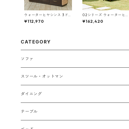
ウォーターヒヤシンス 3ドロ
02シリーズ ウォーターヒ
アー テレビボード
シンス 2人掛けソファ
¥112,970
¥162,420
CATEGORY
ソファ
１人掛け
スツール・オットマン
２人掛け
ダイニング
３人掛け
チェア・ベンチ
テーブル
カウチソファ
テーブル
ローテーブル
ベッド