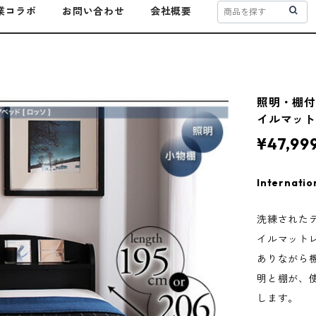
業コラボ
お問い合わせ
会社概要
照明・棚付
イルマット
¥47,99
Internatio
洗練された
イルマット
ありながら
明と棚が、
します。