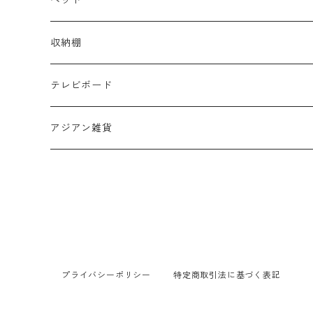
セット
サイドテーブル
シングル
収納棚
デスク・カウンター
セミダブル
テレビボード
ダブル
アジアン雑貨
布団
プライバシーポリシー
特定商取引法に基づく表記