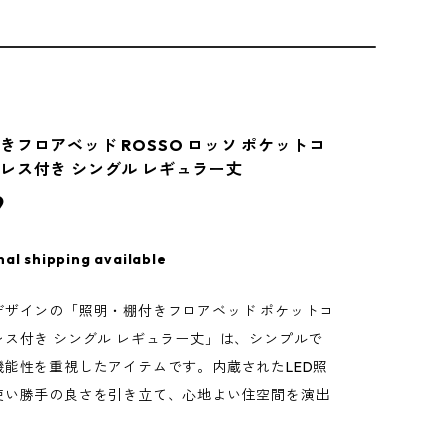
きフロアベッド ROSSO ロッソ ポケットコ
レス付き シングル レギュラー丈
9
nal shipping available
デザインの「照明・棚付きフロアベッド ポケットコ
レス付き シングル レギュラー丈」は、シンプルで
機能性を重視したアイテムです。内蔵されたLED照
使い勝手の良さを引き立て、心地よい住空間を演出