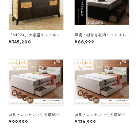
「MITRA」大容量キャビネッ
照明・棚付き収納ベッド All-o
ト
ne オールワン 国産ポケットコ
¥145,200
¥88,999
イルマットレス付き セミダブ
ル
照明・コンセント付き収納ベ
照明・コンセント付き収納ベ
ッド Miana ミアーナ 国産ポケ
ッド Miana ミアーナ ラテック
¥99,999
¥134,999
ットコイルマットレス付き ダ
ス入り国産ポケットコイルマ
ブル
ットレス付き ダブル