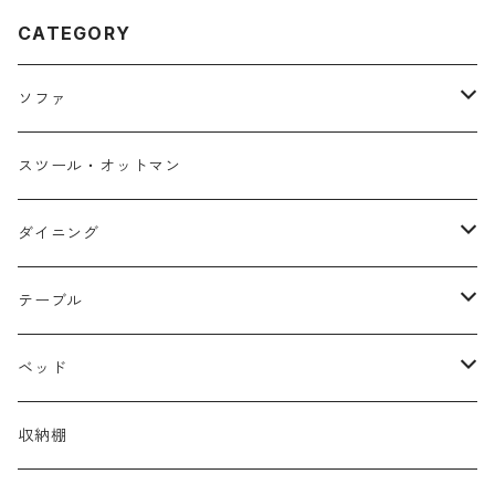
CATEGORY
ソファ
１人掛け
スツール・オットマン
２人掛け
ダイニング
３人掛け
チェア・ベンチ
テーブル
カウチソファ
テーブル
ローテーブル
ベッド
セット
サイドテーブル
シングル
収納棚