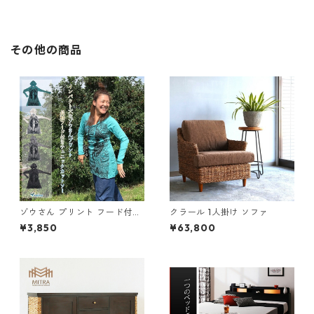
ラー丈
その他の商品
ゾウさん プリント フード付き
クラール 1人掛け ソファ
長袖 チュニック カットソー ク
¥3,850
¥63,800
リンクル加工 ロンT アジアン
エスニック