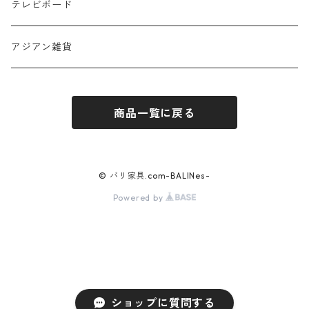
デスク・カウンター
セミダブル
テレビボード
ダブル
アジアン雑貨
布団
商品一覧に戻る
© バリ家具.com-BALINes-
Powered by
ショップに質問する