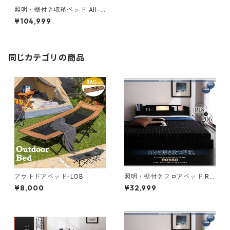
照明・棚付き収納ベッド All-o
ne オールワン ラテックス入り
¥104,999
国産ポケットコイルマットレ
ス付き シングル
同じカテゴリの商品
アウトドアベッド-LOB
照明・棚付きフロアベッド RO
SSO ロッソ ベッドフレームの
¥8,000
¥32,999
み シングル レギュラー丈