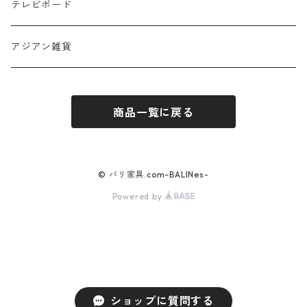
デスク・カウンター
セミダブル
テレビボード
ダブル
アジアン雑貨
布団
商品一覧に戻る
© バリ家具.com-BALINes-
Powered by
ショップに質問する