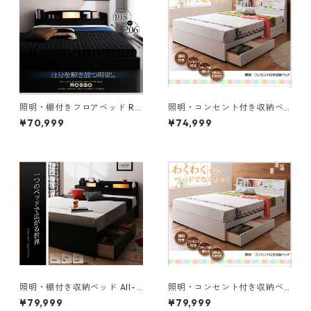
照明・棚付きフロアベッド RO
照明・コンセント付き収納ベ
SSO ロッソ ポケットコイルマ
ッド Miana ミアーナ ベッドフ
¥70,999
¥74,999
ットレス付き ダブル レギュラ
レームのみ ダブル
ー丈
照明・棚付き収納ベッド All-o
照明・コンセント付き収納ベ
ne オールワン ボンネルコイル
ッド Miana ミアーナ ボンネル
¥79,999
¥79,999
マットレス付き ダブル
コイルマットレス付き ダブル