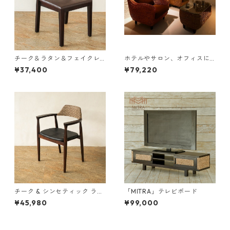
チーク＆ラタン＆フェイクレ
ホテルやサロン、オフィスに
ザー ダイニングチェア
も 高級リラクシングヒヤシン
¥37,400
¥79,220
スソファ Lamama ラママ １
人掛けソファ
チーク & シンセティック ラタ
「MITRA」テレビボード
ン ダイニングチェア
¥45,980
¥99,000