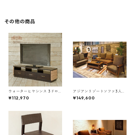
その他の商品
ウォーターヒヤシンス 3ドロア
アジアンリゾートソファ3人掛
ー テレビボード
け
¥112,970
¥149,600