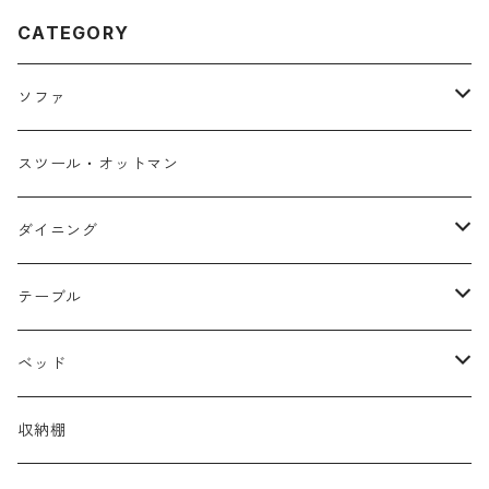
CATEGORY
ソファ
１人掛け
スツール・オットマン
２人掛け
ダイニング
３人掛け
チェア・ベンチ
テーブル
カウチソファ
テーブル
ローテーブル
ベッド
セット
サイドテーブル
シングル
収納棚